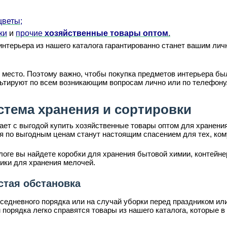
цветы;
ки
и
прочие
хозяйственные товары оптом
.
нтерьера из нашего каталога гарантированно станет вашим лич
 место. Поэтому важно, чтобы покупка предметов интерьера б
льтируют по всем возникающим вопросам лично или по телефону
стема хранения и сортировки
т с выгодой купить хозяйственные товары оптом для хранения
я по выгодным ценам станут настоящим спасением для тех, кому
оге вы найдете коробки для хранения бытовой химии, контейнер
ики для хранения мелочей.
стая обстановка
седневного порядка или на случай уборки перед праздником ил
орядка легко справятся товары из нашего каталога, которые в