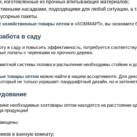
ки, изготовленные из прочных впитывающих материалов;
тивными насадками, подходящими для любой ситуации, а т
мусорные пакеты.
е
хозяйственные товары оптом
в «ХОММАРТ», вы экономите б
работа в саду
оту в саду и повысить эффективность, потребуется соответств
ые лопаты с черенками из прочного дерева.
рамотной системы полива и распыления необходимы стойкие и 
ные товары оптом
можно найти в нашем ассортименте. Для дек
который не только украшает ландшафтный дизайн, но и затеняе
удование
зине необходимые хозтовары оптом находятся на расстоянии од
да продукции!
змещены:
иков в ванную комнату;