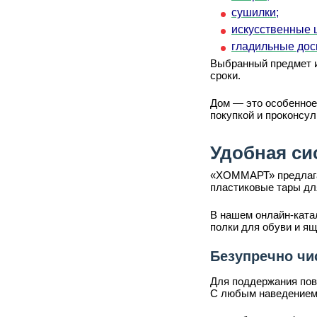
сушилки;
искусственные 
гладильные дос
Выбранный предмет и
сроки.
Дом — это особенное
покупкой и проконсу
Удобная си
«ХОММАРТ» предлагае
пластиковые тары дл
В нашем онлайн-катал
полки для обуви и ящ
Безупречно чи
Для поддержания пов
С любым наведением п