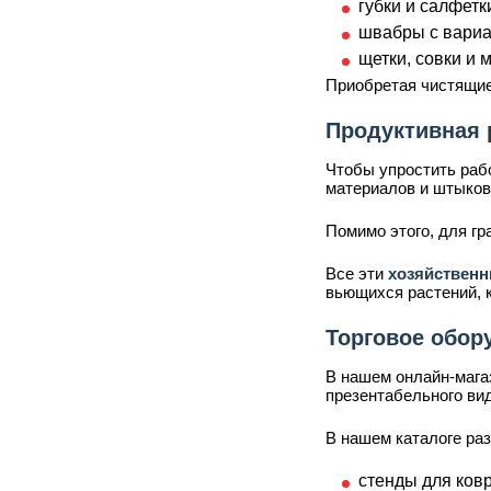
губки и салфет
швабры с вариа
щетки, совки и 
Приобретая чистящи
Продуктивная 
Чтобы упростить раб
материалов и штыков
Помимо этого, для г
Все эти
хозяйствен
вьющихся растений, 
Торговое обор
В нашем онлайн-мага
презентабельного ви
В нашем каталоге ра
стенды для ковр