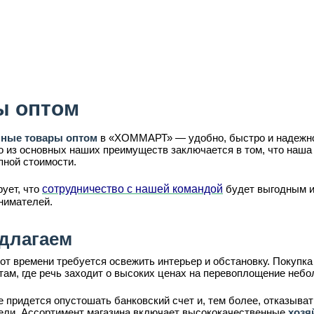
ы оптом
нные товары оптом
в «ХОММАРТ» — удобно, быстро и надежно
о из основных наших преимуществ заключается в том, что наша
пной стоимости.
ует, что
сотрудничество с нашей командой
будет выгодным и 
нимателей.
длагаем
от времени требуется освежить интерьер и обстановку. Покупка
там, где речь заходит о высоких ценах на перевоплощение неб
придется опустошать банковский счет и, тем более, отказыват
ли. Ассортимент магазина включает высококачественные
хозя