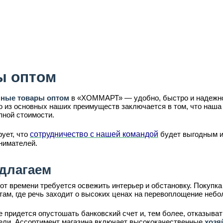
ы оптом
нные товары оптом
в «ХОММАРТ» — удобно, быстро и надежно
о из основных наших преимуществ заключается в том, что наша
пной стоимости.
ует, что
сотрудничество с нашей командой
будет выгодным и 
нимателей.
длагаем
от времени требуется освежить интерьер и обстановку. Покупка
там, где речь заходит о высоких ценах на перевоплощение неб
придется опустошать банковский счет и, тем более, отказыват
ли. Ассортимент магазина включает высококачественные
хозя