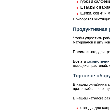
губки и салфет
швабры с вариа
щетки, совки и 
Приобретая чистящи
Продуктивная 
Чтобы упростить раб
материалов и штыков
Помимо этого, для г
Все эти
хозяйствен
вьющихся растений, 
Торговое обор
В нашем онлайн-мага
презентабельного ви
В нашем каталоге ра
стенды для ковр