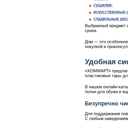
сушилки;
искусственные 
гладильные дос
Выбранный предмет и
сроки.
Дом — это особенное
покупкой и проконсу
Удобная си
«ХОММАРТ» предлагае
пластиковые тары дл
В нашем онлайн-катал
полки для обуви и ящ
Безупречно чи
Для поддержания пов
С любым наведением п