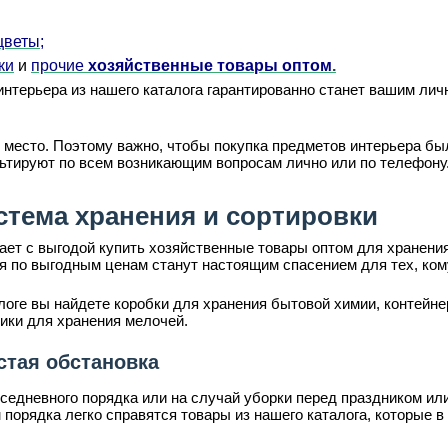
цветы;
ки
и
прочие
хозяйственные товары оптом
.
нтерьера из нашего каталога гарантированно станет вашим лич
 место. Поэтому важно, чтобы покупка предметов интерьера б
льтируют по всем возникающим вопросам лично или по телефону
стема хранения и сортировки
т с выгодой купить хозяйственные товары оптом для хранения
я по выгодным ценам станут настоящим спасением для тех, кому
оге вы найдете коробки для хранения бытовой химии, контейнер
ики для хранения мелочей.
стая обстановка
седневного порядка или на случай уборки перед праздником ил
орядка легко справятся товары из нашего каталога, которые в