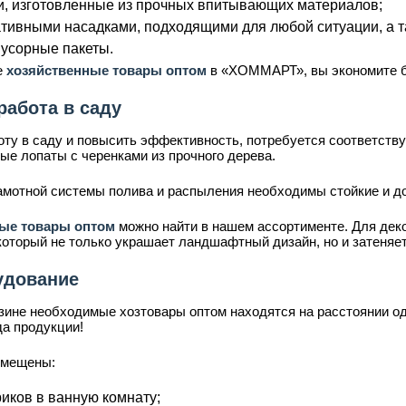
ки, изготовленные из прочных впитывающих материалов;
тивными насадками, подходящими для любой ситуации, а т
мусорные пакеты.
е
хозяйственные товары оптом
в «ХОММАРТ», вы экономите б
работа в саду
оту в саду и повысить эффективность, потребуется соответств
ые лопаты с черенками из прочного дерева.
рамотной системы полива и распыления необходимы стойкие и 
ные товары оптом
можно найти в нашем ассортименте. Для дек
который не только украшает ландшафтный дизайн, но и затеняе
удование
зине необходимые хозтовары оптом находятся на расстоянии од
да продукции!
змещены:
иков в ванную комнату;