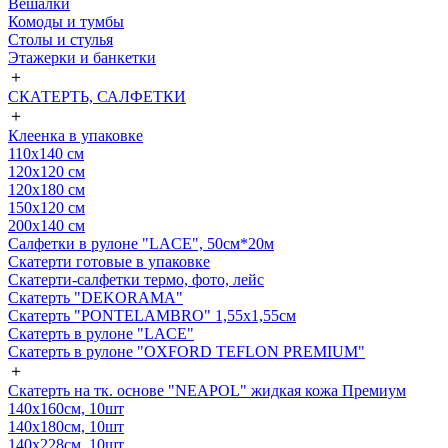
Вешалки
Комоды и тумбы
Столы и стулья
Этажерки и банкетки
＋
СКАТЕРТЬ, САЛФЕТКИ
＋
Клеенка в упаковке
110х140 см
120х120 см
120х180 см
150х120 см
200х140 см
Салфетки в рулоне "LACE", 50см*20м
Скатерти готовые в упаковке
Скатерти-салфетки термо, фото, лейс
Скатерть "DEKORAMA"
Скатерть "PONTELAMBRO" 1,55х1,55см
Скатерть в рулоне "LACE"
Скатерть в рулоне "OXFORD TEFLON PREMIUM"
＋
Скатерть на тк. основе "NEAPOL" жидкая кожа Премиум
140x160см, 10шт
140x180см, 10шт
140х228см, 10шт