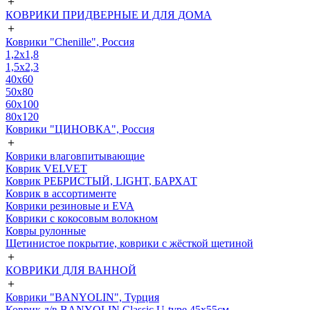
＋
КОВРИКИ ПРИДВЕРНЫЕ И ДЛЯ ДОМА
＋
Коврики "Chenille", Россия
1,2х1,8
1,5х2,3
40х60
50х80
60х100
80х120
Коврики "ЦИНОВКА", Россия
＋
Коврики влаговпитывающие
Коврик VELVET
Коврик РЕБРИСТЫЙ, LIGHT, БАРХАТ
Коврик в ассортименте
Коврики резиновые и EVA
Коврики с кокосовым волокном
Ковры рулонные
Щетинистое покрытие, коврики с жёсткой щетиной
＋
КОВРИКИ ДЛЯ ВАННОЙ
＋
Коврики "BANYOLIN", Турция
Коврик д/в BANYOLIN Classic U-type 45х55см