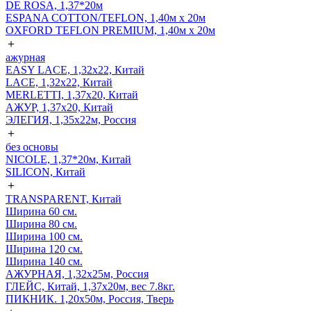
DE ROSA, 1,37*20м
ESPANA COTTON/TEFLON, 1,40м х 20м
OXFORD TEFLON PREMIUM, 1,40м х 20м
＋
ажурная
EASY LACE, 1,32х22, Китай
LACE, 1,32х22, Китай
MERLETTI, 1,37х20, Китай
АЖУР, 1,37х20, Китай
ЭЛЕГИЯ, 1,35х22м, Россия
＋
без основы
NICOLE, 1,37*20м, Китай
SILICON, Китай
＋
TRANSPARENT, Китай
Ширина 60 см.
Ширина 80 см.
Ширина 100 см.
Ширина 120 см.
Ширина 140 см.
АЖУРНАЯ, 1,32х25м, Россия
ГЛЕЙС, Китай, 1,37х20м, вес 7.8кг.
ПИКНИК. 1,20х50м, Россия, Тверь