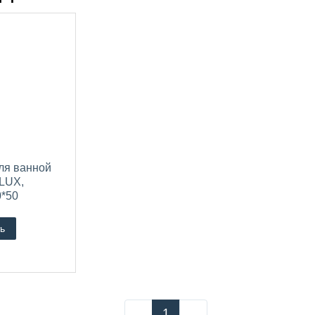
ля ванной
LUX,
*50
-6050-
ь
1