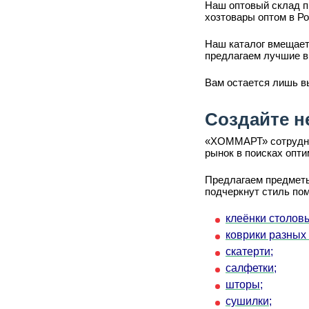
Наш оптовый склад п
хозтовары оптом в Ро
Наш каталог вмещает
предлагаем лучшие в
Вам остается лишь в
Создайте н
«ХОММАРТ» сотруднич
рынок в поисках опт
Предлагаем предметы
подчеркнут стиль по
клеёнки столов
коврики разных
скатерти;
салфетки;
шторы;
сушилки;