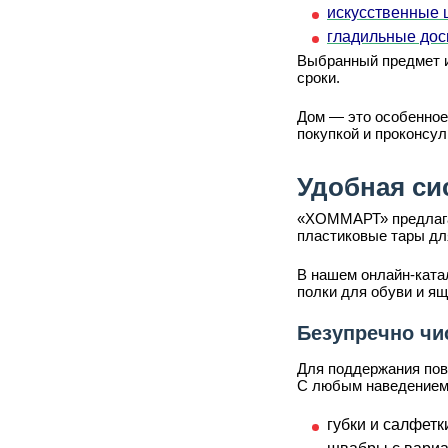
искусственные 
гладильные дос
Выбранный предмет и
сроки.
Дом — это особенное
покупкой и проконсу
Удобная си
«ХОММАРТ» предлагае
пластиковые тары дл
В нашем онлайн-катал
полки для обуви и ящ
Безупречно чи
Для поддержания пов
С любым наведением п
губки и салфет