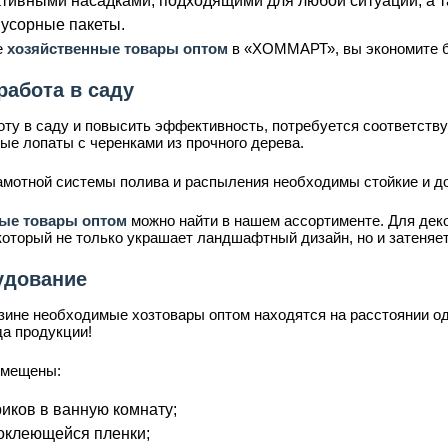
тивными насадками, подходящими для любой ситуации, а т
мусорные пакеты.
е
хозяйственные товары оптом
в «ХОММАРТ», вы экономите б
работа в саду
оту в саду и повысить эффективность, потребуется соответств
ые лопаты с черенками из прочного дерева.
рамотной системы полива и распыления необходимы стойкие и 
ные товары оптом
можно найти в нашем ассортименте. Для дек
который не только украшает ландшафтный дизайн, но и затеняе
удование
зине необходимые хозтовары оптом находятся на расстоянии од
да продукции!
змещены:
иков в ванную комнату;
оклеющейся пленки;