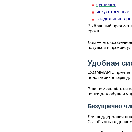
сушилки;
искусственные 
гладильные дос
Выбранный предмет и
сроки.
Дом — это особенное
покупкой и проконсу
Удобная си
«ХОММАРТ» предлагае
пластиковые тары дл
В нашем онлайн-катал
полки для обуви и ящ
Безупречно чи
Для поддержания пов
С любым наведением п