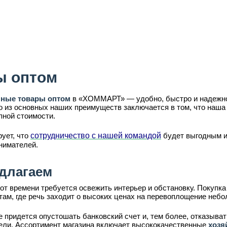
ы оптом
нные товары оптом
в «ХОММАРТ» — удобно, быстро и надежно
о из основных наших преимуществ заключается в том, что наша
пной стоимости.
ует, что
сотрудничество с нашей командой
будет выгодным и 
нимателей.
длагаем
от времени требуется освежить интерьер и обстановку. Покупка
там, где речь заходит о высоких ценах на перевоплощение неб
придется опустошать банковский счет и, тем более, отказыват
ли. Ассортимент магазина включает высококачественные
хозя