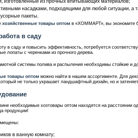
ки, изготовленные из прочных впитывающих материалов;
тивными насадками, подходящими для любой ситуации, а т
мусорные пакеты.
е
хозяйственные товары оптом
в «ХОММАРТ», вы экономите б
работа в саду
оту в саду и повысить эффективность, потребуется соответств
ые лопаты с черенками из прочного дерева.
рамотной системы полива и распыления необходимы стойкие и 
ные товары оптом
можно найти в нашем ассортименте. Для дек
который не только украшает ландшафтный дизайн, но и затеняе
удование
зине необходимые хозтовары оптом находятся на расстоянии од
да продукции!
змещены:
иков в ванную комнату;